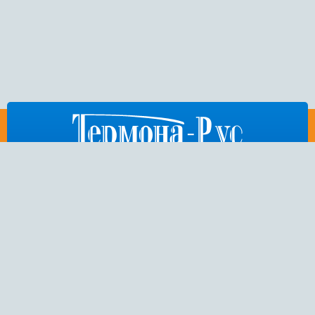
812
676-53-86
,
404-75-50
,
972-15-54
E-mail:
thermona-rus@mail.ru
Санкт-Петербург,
Пулковское шоссе, дом 26, корп. 3
Copyright 2014 © ООО “Термона-Рус” — интернет-магазин котельного
оборудования чешского производителя “Thermona”. Все права
защищены.