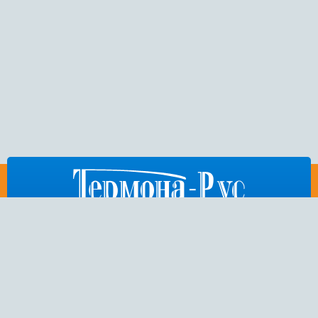
812
676-53-86
,
404-75-50
,
972-15-54
E-mail:
thermona-rus@mail.ru
Санкт-Петербург,
Пулковское шоссе, дом 26, корп. 3