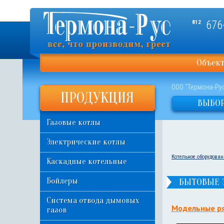
676
812
Объек
ООО “Термона-Ру
ПРОДУКЦИЯ
ВЫБОР
Газовые котлы
Электрические котлы
Котельное оборудован
Каскадные котельные
Бойлеры
БЫТОВЫЕ Э
Система отвода дымовых
Модельные р
газов