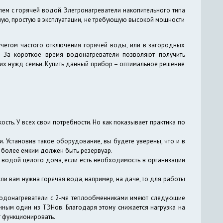
ем с горячей водой. Элетронагреватели накопительного типа
ую, простую в эксплуатации, не требующую высокой мощности
 учетом частого отключения горячей воды, или в загородных
 За короткое время водонагреватели позволяют получить
их нужд семьи. Купить данный прибор – оптимальное решение
сть. У всех свои потребности. Но как показывает практика по
. Установив такое оборудование, вы будете уверены, что и в
тем более емким должен быть резервуар.
водой целого дома, если есть необходимость в организации
если вам нужна горячая вода, например, на даче, то для работы
водонагреватели с 2-мя теплообменниками имеют следующие
нным один из ТЭНов. Благодаря этому снижается нагрузка на
т функционировать.