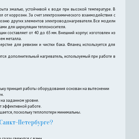
рыта эмалью, устойчивой к воде при высокой температуре. В
 от коррозии. За счет электрохимического взаимодействия с
розию других элементов электроводонагревателя. Все модели
ами для циркуляции теплоносителя.
ии составляет от 40 до 65 мм. Внешний корпус изготовлен из
ем металла.
рстие для ревизии и чистки бака. Фланец используется для
ится дополнительный нагреватель, используемый при работе в
льку принцип работы оборудования основан на вытеснении
н.
на заданном уровне.
 эффективной работе.
щается, поскольку теплопотери минимальны.
 Санкт-Петербурге?
 сразу свяжутся с вами