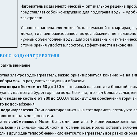
Нагреватель воды электрический – оптимальное решение пробл
представляет собой конструкцию для подогрева воды – удобн
электросети.
Установка нагревателя может быть актуальной в квартирах, с
домах, где централизованное водоснабжение не налажено.
нужный объем горячей воды, для хозяйственных и гигиеническ
с точки зрения удобства, простоты, эффективности и экономии.
вого водонагревателя
братить внимание
упая электроводонагреватель, важно ориентироваться, конечно же, на емко
риборы можно разделить следующим образом:
ели воды объемом от 50 до 150 л
– отличный вариант для большой семьи
 кухне у вас всегда будет горячая вода. Логично, что, чем больше семья, 
ели воды емкостью от 200 до 1000 л
подойдут для обеспечения горячей 
го водоснабжения.
водонагревателя
. Стоит ориентироваться и на этот параметр, потому что 
лжно хватать мощность сети.
о теплообменников
. Может быть один или два. Накопительные электро
ва. Если нет сильной надобности в горячей воде, можно оставить включе
 если вдруг один теплообменник сломается, то нагреватель все равно сможе