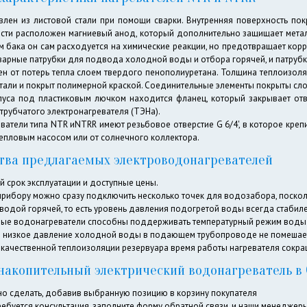
овлен из листовой стали при помощи сварки. Внутренняя поверхность пок
асти расположен магниевый анод, который дополнительно защищает металл
м бака он сам расходуется на химические реакции, но предотвращает кор
арные патрубки для подвода холодной воды и отбора горячей, и патрубк
н от потерь тепла слоем твердого пенополиуретана. Толщина теплоизоляц
тали и покрыт полимерной краской. Соединительные элементы покрыты сло
пуса под пластиковым лючком находится фланец, который закрывает отве
трубчатого электронагревателя (ТЭНа).
атели типа NTR иNTRR имеют резьбовое отверстие G 6/4', в которое креп
тепловым насосом или от солнечного коллектора.
ва предлагаемых электроводонагревателей
 срок эксплуатации и доступные цены.
прибору можно сразу подключить несколько точек для водозабора, поско
одой горячей, то есть уровень давления подогретой воды всегда стабиле
ые водонагреватели способны поддерживать температурный режим воды 
 низкое давление холодной воды в подающем трубопроводе не помешает
качественной теплоизоляции резервуара время работы нагревателя сокра
 накопительный электрический водонагреватель в
но сделать, добавив выбранную позицию в корзину покупателя
ребуется консультация, заполните форму обратной связи, и наши менеджеры