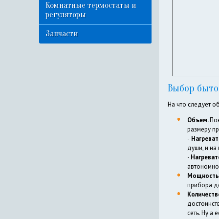
Комнатные термостаты и
регуляторы
Запчасти
Выбор быто
На что следует о
Объем.
Пок
размеру п
-
Нагреват
души, и на
-
Нагреват
автономно
Мощность 
прибора до
Количеств
достоинст
сеть. Ну а