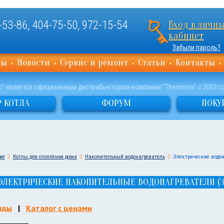
-53-86
,
404-75-50
,
972-15-54
Вход в личн
кабинет
Забыли пароль?
ты
Новости
Сервис и ремонт
Статьи
Контакты
с” является официальным дистрибьютором компании “Thermona” с 2003 г
 КОТЛА
ФОРУМ
ПОКУ
ие
Котлы для отопления дома
Накопительный водонагреватель
Электрические водо
ЛЕКТРИЧЕСКИЕ НАКОПИТЕЛЬНЫЕ ВОДОНАГРЕВАТЕЛИ (ЭЛ
яды
|
Каталог с ценами