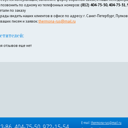
 позвонить по одному из телефонных номеров:
(812) 404-75-50, 404-75-51,
етали по заказу
рады видеть наших клиентов в офисе по адресу: г. Санкт-Петербург, Пулковск
 ваших писем и заявок:
thermona-rus@mail.ru
етителей:
я отзывов еще нет
E-mail:
thermona-rus@mail.ru
53-86
,
404-75-50
,
972-15-54