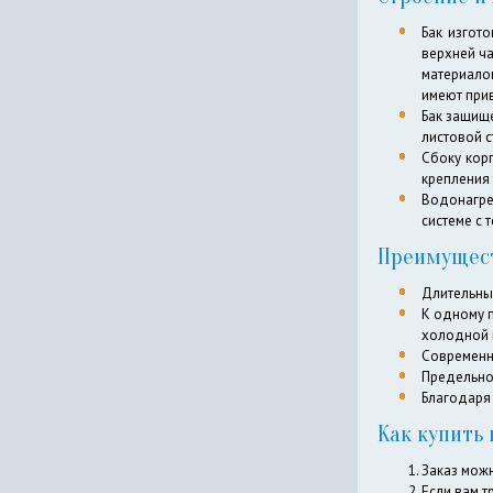
Бак изгот
верхней ч
материало
имеют прив
Бак защище
листовой с
Сбоку кор
крепления 
Водонагрев
системе с 
Преимущест
Длительный
К одному 
холодной в
Современн
Предельно
Благодаря 
Как купить
Заказ мож
Если вам т