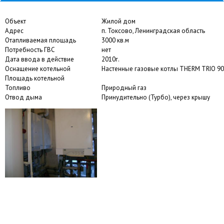
АВТОНОМНОЙ КОТЕЛЬНОЙ МНОГОКВАРТИРНОГО
ДОМА
Объект
Жилой дом
Адрес
п. Токсово, Ленинградская область
Отапливаемая площадь
3000 кв.м
Потребность ГВС
нет
Дата ввода в действие
2010г.
Оснащение котельной
Настенные газовые котлы THERM TRIO 90 
Площадь котельной
Топливо
Природный газ
Отвод дыма
Принудительно (Турбо), через крышу