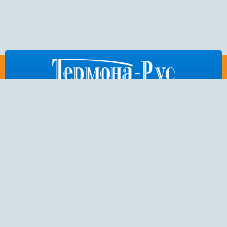
812
676-53-86
,
404-75-50
,
972-15-54
E-mail:
thermona-rus@mail.ru
Санкт-Петербург,
Пулковское шоссе, дом 26, корп. 3
Copyright 2014 © ООО “Термона-Рус” — интернет-магазин котельного
оборудования чешского производителя “Thermona”. Все права
защищены.
Политика конфиденциальности
Разработка и дизайн: Soline.ru