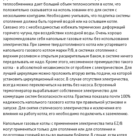
теплообменника дает больший объем теплоносителя в котле, что
положительно сказывается на исполь зовании его для систем с
несколькими контурами. Необходимо учитывать, что подпитка системы
отопления должна быть горячей водой или на остывшем котле.
Связано это с необходимостью избежать термических деформаций
горячего чугуна, при воздействии холодной воды. Очень хорошо
зарекомендовали себя напольные газовые котлы без использования
электричества. При замене твердотопливного котла или устаревшего
напольного газового котлом марки P/B, в системах отопления с
верхним розливом и открытым расширительным баком, в системе ничего
переделывать не надо. Кроме этого, несомненное преимущество такого
котла - в абсолютной независимости от проблем с электричеством. Для
лучшей циркуляции можно проложить вторую ветвь подачи, на которой
установить циркуляционный насос. В случае отсутствия электричества,
всегда можно переключиться на ветвь без насоса. Встроенный
термогенератор вырабатывает собственное электричество для
коммутации систем безопасности котла. Практика показала почти 100%
надежность напольного газового котла при правильной установке и
запуске. Для снятия статического электричества и исключения его
влияния на работу котла, его необходимо подключить к заземлению.
Напольные газовые котлы с применением электричества типа EZ/В
могут применяться только для отопления или для отопления и
подготовки горячей воды во внешнем бойлере. В случае, если котел