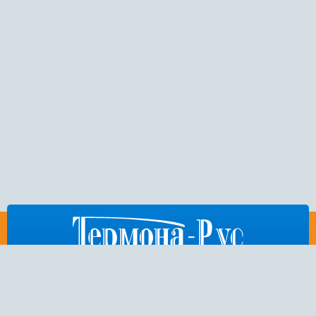
812
676-53-86
,
404-75-50
,
972-15-54
E-mail:
thermona-rus@mail.ru
Санкт-Петербург,
Пулковское шоссе, дом 26, корп. 3