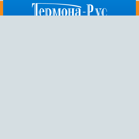
812
676-53-86
,
404-75-50
,
972-15-54
E-mail:
thermona-rus@mail.ru
Санкт-Петербург,
Пулковское шоссе, дом 26, корп. 3
Copyright 2014 © ООО “Термона-Рус” — интернет-магазин котельного
оборудования чешского производителя “Thermona”. Все права
защищены.
Политика конфиденциальности
Разработка и дизайн: Soline.ru
Информация на сайте www.thermona-rus.ru не является публичной
офертой.
Указанные цены являются рекомендуемыми, компания оставляет за
собой право изменения цен.
Продвижение сайта:
SEONITY