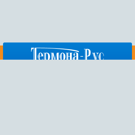
812
676-53-86
,
404-75-50
,
972-15-54
E-mail:
thermona-rus@mail.ru
Санкт-Петербург,
Пулковское шоссе, дом 26, корп. 3
Copyright 2014 © ООО “Термона-Рус” — интернет-магазин котельного
оборудования чешского производителя “Thermona”. Все права
защищены.