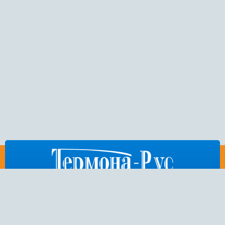
812
676-53-86
,
404-75-50
,
972-15-54
E-mail:
thermona-rus@mail.ru
Санкт-Петербург,
Пулковское шоссе, дом 26, корп. 3