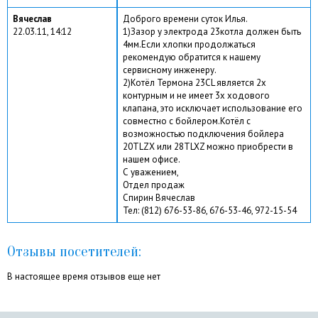
Вячеслав
Доброго времени суток Илья.
22.03.11, 14:12
1)Зазор у электрода 23котла должен быть
4мм.Если хлопки продолжаться
рекомендую обратится к нашему
сервисному инженеру.
2)Котёл Термона 23CL является 2х
контурным и не имеет 3х ходового
клапана, это исключает использование его
совместно с бойлером.Котёл с
возможностью подключения бойлера
20TLZX или 28TLXZ можно приобрести в
нашем офисе.
С уважением,
Отдел продаж
Спирин Вячеслав
Тел: (812) 676-53-86, 676-53-46, 972-15-54
Отзывы посетителей:
В настоящее время отзывов еще нет