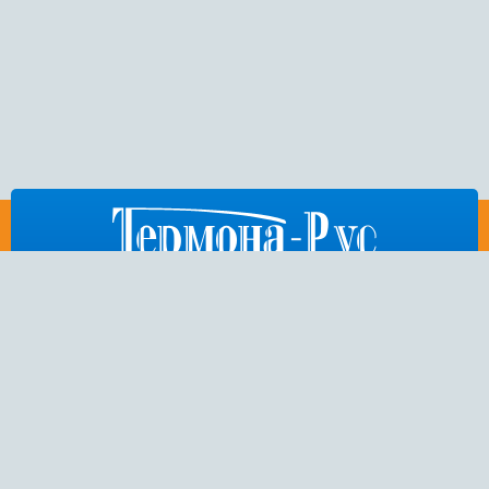
812
676-53-86
,
404-75-50
,
972-15-54
E-mail:
thermona-rus@mail.ru
Санкт-Петербург,
Пулковское шоссе, дом 26, корп. 3
Copyright 2014 © ООО “Термона-Рус” — интернет-магазин котельного