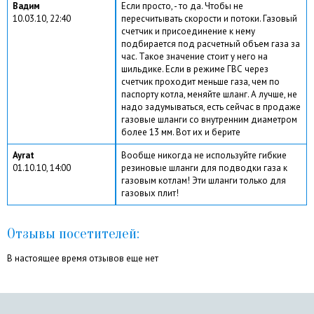
Вадим
Если просто, - то да. Чтобы не
10.03.10, 22:40
пересчитывать скорости и потоки. Газовый
счетчик и присоединение к нему
подбирается под расчетный объем газа за
час. Такое значение стоит у него на
шильдике. Если в режиме ГВС через
счетчик проходит меньше газа, чем по
паспорту котла, меняйте шланг. А лучше, не
надо задумываться, есть сейчас в продаже
газовые шланги со внутренним диаметром
более 13 мм. Вот их и берите
Ayrat
Вообще никогда не используйте гибкие
01.10.10, 14:00
резиновые шланги для подводки газа к
газовым котлам! Эти шланги только для
газовых плит!
Отзывы посетителей:
В настоящее время отзывов еще нет