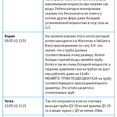
максимальная мощность при нагреве сан.
воды. Ребята каторые монтировали
сказали что беспокоится не очем и у
котлов других фирм даже большей
установленной мощностью в ход газа на
1/2.
Вадим
На газовом клапане этого котла (который
09.03.10, 13:31
кстати находится и в Wiessman и Vaillant и
Baxi) присоединение по газу 3/4 - это
значит, что и труба должна
соответствовать этому размеру. Хотите
больше горячей воды, меняйте трубу.
Котел и так не очень большой мощности, а
падение давления газа на трубах не даст
ему работать даже на 14 кВт.
МЕНЯЙТЕ ТРУБУ ПОДВОДКИ ГАЗА на трубу
соответствующего присоединительного
диаметра. Это кстати касается и
отопительных труб.
Voika
Так что получается если из счетчика
10.03.10, 15:21
выходит труба ДУ 20 из неё крантик ДУ 20
то и шланг нужно с ДУ не менее 20мм.