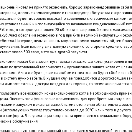
ационный котел не принято экономить. Хорошо зарекомендовавшие себя п
атериалы, дорогие комплектующие и гарантируют работу котла с агрессив
водителя будет довольно высока. По сравнению с классическим котлом та
но установленный и использующийся по назначению конденсационный коте
0 м.кв., в котором установлен 28 кВт конденсационный котел с максимальны
м.куб./час) обеспечит экономию в год при 6-ти месячной эксплуатации окол
ебителя. Наверное, нельзя назвать такую экономию значительной, тем боле
луживания. Если взглянуть на данную экономию со стороны среднего европ
ставит около 300 евро, а это уже другой результат.
кономия может быть достигнута только тогда, когда котел установлен в ни
льно подготовленный теплоноситель, организована защита котла от шлама
сионалы. А что же будет, если на любом из этих этапов будет сбой или н
 в систему нужно забыть. В худшем случае понадобится дорогостоящая зам
ам дымоотведения-доступа воздуха для горения, то возможно придется пе
спользовать возможности конденсационного котла. Необходимость примен
ома. Оценить свои финансовые возможности для приобретения конденсаци
ажем и запуском в эксплуатацию. Система отопления обязательно должна
(использующих температуру теплоносителя до 50°С) или и того и другого
го комфорта. Для утилизации конденсата применяется специальное обору
ческие обслуживания.
ранах, зачастую, конденсационный котел является частью целой системы