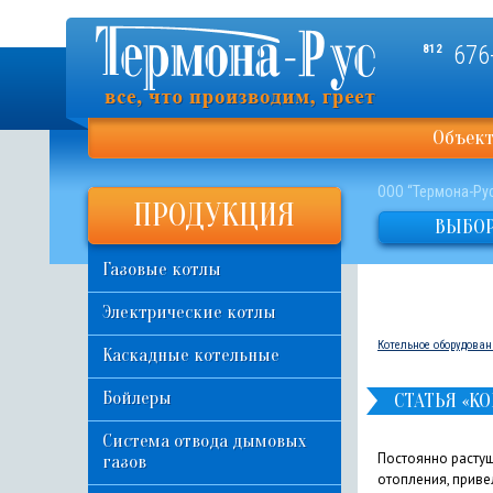
676
812
Объек
ООО “Термона-Ру
ПРОДУКЦИЯ
ВЫБОР
Газовые котлы
Электрические котлы
Котельное оборудован
Каскадные котельные
Бойлеры
СТАТЬЯ «К
Система отвода дымовых
Постоянно растущ
газов
отопления, приве