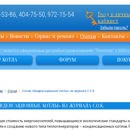
-53-86
,
404-75-50
,
972-15-54
Вход в личн
кабинет
Забыли пароль?
ты
Новости
Сервис и ремонт
Статьи
Контакты
с” является официальным дистрибьютором компании “Thermona” с 2003 г
 КОТЛА
ФОРУМ
ПОКУ
ие
Статьи
Статья «Конденсационные котлы» из журнала С.О.К.
ОНДЕНСАЦИОННЫЕ КОТЛЫ» ИЗ ЖУРНАЛА С.О.К.
ая стоимость энергоносителей, повышающиеся экологические стандарты и
ли к созданию нового типа теплогенераторов – конденсационных котлов. 