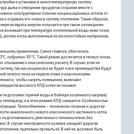
стройки и установки в низкотемпературную систему
тура дыма и отведение продуктов сгорания вместе с
новное конструктивное отличие конденсационных котлов от
а и отдавать его снова в систему отопления. Таким образом,
симум возврата энергии получается при таком охлаждении
ия возникает при температуре отопительной воды ниже точки
, детали котла, выполненные из кислотостойких материалов,
вильному применению. Самое главное, обеспечить
С, «обратка» 30 °С. Такой режим достигается в теплых полах,
по отношению к классическому расчету. В случае, если не
истему, так как конденсата не будет и все преимущества будут
емой теплого пола на первом этаже и классическими
ления и, чтобы нагреть помещения, включают
реимуществ высокого КПД котел не покажет.
и подготовки горячей воды в бойлере косвенного нагрева)
х температур, и в этом режиме КПД снижается. Особенностью
ектующие. Теплообменник – технически сложная и дорогая
мости аналогичного нового классического настенного котла
ю подготовленного, умягченного теплоносителя, без
жно. В случае неисправности хозяина ожидает дорогая
отопления, тщательно промыть её. В ней не доолжно быть