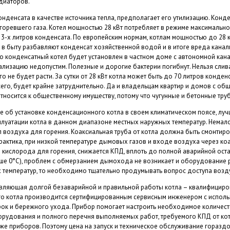
диаторов.
нденсата в качестве источника тепла, предполагает его утилизацию. Конде
, сгоревшего газа. Котел мощностью 28 кВт потребляет в режиме максимальной
3-х литров конденсата. По европейским нормам, котлам мощностью до 28 кВт
 в быту разбавляют конденсат хозяйственной водой и в итоге вреда канали
о конденсатный котел будет установлен в частном доме с автономной канали
ализацию недопустим. Полезные и дорогие бактерии погибнут. Нельзя слив
го не будет расти. За сутки от 28 кВт котла может быть до 70 литров конд
всего, будет крайне затруднительно. Да и владельцам квартир и домов с о
тносится к общественному имуществу, потому что чугунные и бетонные труб
 об установке конденсационного котла в своем климатическом поясе, луч
луатации котла в данном диапазоне местных наружных температур. Немал
п воздуха для горения. Коаксиальная труба от котла должна быть смонтиров
рактика, при низкой температуре дымовых газов и входе воздуха через коа
 кислорода для горения, снижается КПД, вплоть до полной аварийной ост
ше 0°С), проблем с обмерзанием дымохода не возникает и оборудование р
 температур, то необходимо тщательно продумывать вопрос доступа возду
вляющая долгой безаварийной и правильной работы котла – квалифициров
о котла производится сертифицированным сервисным инженером с использ
к и бережного ухода. Прибор помогает настроить необходимое количеств
рудования и полного перечня выполняемых работ, требуемого КПД от кот
же приборов. Поэтому цена на запуск и техническое обслуживание горазд