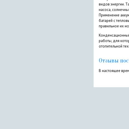
видов энергии. Т
насоса, солнечны
Применение аккум
батарей с теплов
правильное их ис
Конденсационный 
работы, для кото
отопительной тех
Отзывы пос
В настоящее врем