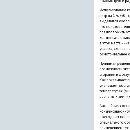
ржавых труб и ра
Использование ко
литр на 1 м. куб.
выделится около 
что пользователи
предположить, чт
конденсата в кан
в этом месте ниче
участка, скорее 
осмотрительнее о
Принимая решение
возможности эксп
сгорания и досту
Как показывает п
уменьшает доступ
температурах (вы
расчетных зимних
Важнейшая соста
конденсационног
ежегодных поверо
специального обо
применением тех 