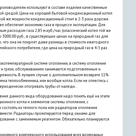
роизводители используют в составе изделия качественные
ной средой. Цена на хороший бытовой конденсационный котел
кой же мощности конденсационный стоит в 2-3 раза дороже.
л обеспечит экономию газа в процессе эксплуатации. Для
м расходом газа 2,85 м.куб./час (классический котел той же
о 3000.00 руб., в существующих ценах на природный газ для
е, что она не покроет даже разницы в стоимости ежегодного
ейского потребителя, где цена на природный газ в 4-5 раз
зкотемпературной системе отопления, в систему отопления
 и грязи, обслуживанием занимаются подготовленные и
ебрежность. В лучшем случае о дополнительном возврате 11%
ена теплообменника, или вообще котла. Если не отнестись с
риодически отогревать трубы от наледи..
ения данного вида оборудования надо понять ещё на этапе
онного котла и элементов системы отопления, с
 состоять из теплого пола или радиаторов отопления
 вместе. Радиаторы проектируются перед окнами для
дование с заменяемым реагентом. Обязательно планируются
 экономного комплексного использования всех возможных