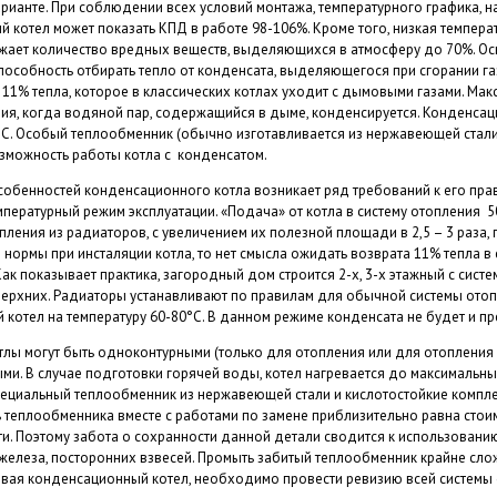
рианте. При соблюдении всех условий монтажа, температурного графика, на
й котел может показать КПД в работе 98-106%. Кроме того, низкая темпера
жает количество вредных веществ, выделяющихся в атмосферу до 70%. Ос
пособность отбирать тепло от конденсата, выделяющегося при сгорании газ
11% тепла, которое в классических котлах уходит с дымовыми газами. Мак
ия, когда водяной пар, содержащийся в дыме, конденсируется. Конденсац
°C. Особый теплообменник (обычно изготавливается из нержавеющей стали)
зможность работы котла с конденсатом.
собенностей конденсационного котла возникает ряд требований к его пра
ературный режим эксплуатации. «Подача» от котла в систему отопления 50°
пления из радиаторов, с увеличением их полезной площади в 2,5 – 3 раза, 
нормы при инсталяции котла, то нет смысла ожидать возврата 11% тепла в с
Как показывает практика, загородный дом строится 2-х, 3-х этажный с сист
ерхних. Радиаторы устанавливают по правилам для обычной системы отоп
котел на температуру 60-80°С. В данном режиме конденсата не будет и п
лы могут быть одноконтурными (только для отопления или для отопления 
ми. В случае подготовки горячей воды, котел нагревается до максимальны
пециальный теплообменник из нержавеющей стали и кислотостойкие компл
ь теплообменника вместе с работами по замене приблизительно равна стои
и. Поэтому забота о сохранности данной детали сводится к использовани
железа, посторонних взвесей. Промыть забитый теплообменник крайне сло
ивая конденсационный котел, необходимо провести ревизию всей системы 