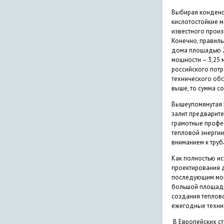
Выбирая конденс
кислотостойкие м
известного произ
Конечно, правиль
дома площадью 25
мощности – 3,25 
российского потр
технического обс
выше, то сумма со
Вышеупомянутая э
залит предварите
грамотные профес
тепловой энергии
вниманием к труб
Как полностью и
проектирования д
последующим монт
большой площади 
создания теплово
ежегодные техни
В Европейских ст