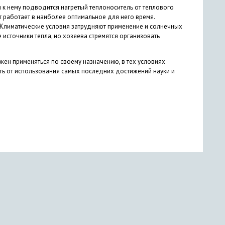
и к нему подводится нагретый теплоноситель от теплового
т работает в наиболее оптимальное для него время.
 Климатические условия затрудняют применение и солнечных
источники тепла, но хозяева стремятся организовать
ен применяться по своему назначению, в тех условиях
ть от использования самых последних достижений науки и