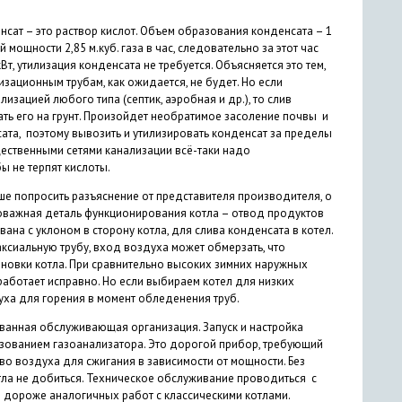
нсат – это раствор кислот. Объем образования конденсата – 1
 мощности 2,85 м.куб. газа в час, следовательно за этот час
, утилизация конденсата не требуется. Объясняется это тем,
зационным трубам, как ожидается, не будет. Но если
зацией любого типа (септик, аэробная и др.), то слив
ать его на грунт. Произойдет необратимое засоление почвы и
енсата, поэтому вывозить и утилизировать конденсат за пределы
бщественными сетями канализации всё-таки надо
ы не терпят кислоты.
ше попросить разъяснение от представителя производителя, о
оважная деталь функционирования котла – отвод продуктов
ана с уклоном в сторону котла, для слива конденсата в котел.
ксиальную трубу, вход воздуха может обмерзать, что
ановки котла. При сравнительно высоких зимних наружных
аботает исправно. Но если выбираем котел для низких
ха для горения в момент обледенения труб.
анная обслуживающая организация. Запуск и настройка
ованием газоанализатора. Это дорогой прибор, требующий
о воздуха для сжигания в зависимости от мощности. Без
ла не добиться. Техническое обслуживание проводиться с
о дороже аналогичных работ с классическими котлами.