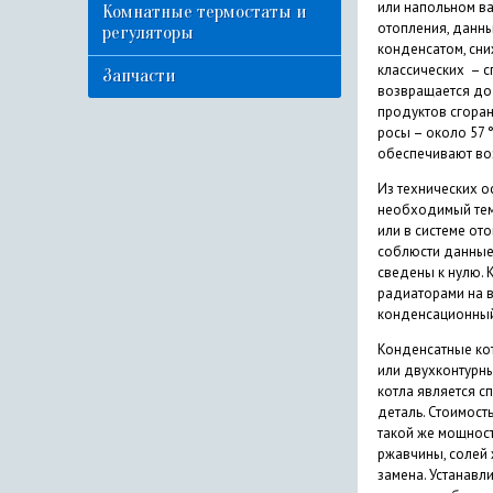
или напольном ва
Комнатные термостаты и
отопления, данны
регуляторы
конденсатом, сни
классических – с
Запчасти
возвращается до 
продуктов сгоран
росы – около 57 
обеспечивают во
Из технических о
необходимый темп
или в системе ото
соблюсти данные 
сведены к нулю. 
радиаторами на в
конденсационный 
Конденсатные кот
или двухконтурны
котла является с
деталь. Стоимост
такой же мощност
ржавчины, солей 
замена. Устанавл