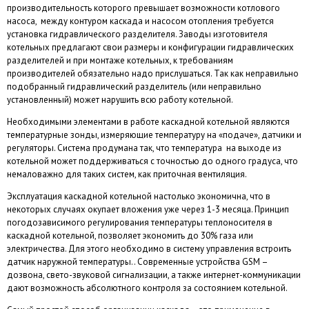
производительность которого превышает возможности котлового
насоса, между контуром каскада и насосом отопления требуется
установка гидравлического разделителя. Заводы изготовителя
котельных предлагают свои размеры и конфигурации гидравлических
разделителей и при монтаже котельных, к требованиям
производителей обязательно надо прислушаться. Так как неправильно
подобранный гидравлический разделитель (или неправильно
установленный) может нарушить всю работу котельной.
Необходимыми элементами в работе каскадной котельной являются
температурные зонды, измеряющие температуру на «подаче», датчики и
регуляторы. Система продумана так, что температура на выходе из
котельной может поддерживаться с точностью до одного градуса, что
немаловажно для таких систем, как приточная вентиляция.
Эксплуатация каскадной котельной настолько экономична, что в
некоторых случаях окупает вложения уже через 1-3 месяца. Принцип
погодозависимого регулирования температуры теплоносителя в
каскадной котельной, позволяет экономить до 30% газа или
электричества. Для этого необходимо в систему управления встроить
датчик наружной температуры.. Современные устройства GSM –
дозвона, свето-звуковой сигнализации, а также интернет-коммуникации
дают возможность абсолютного контроля за состоянием котельной.