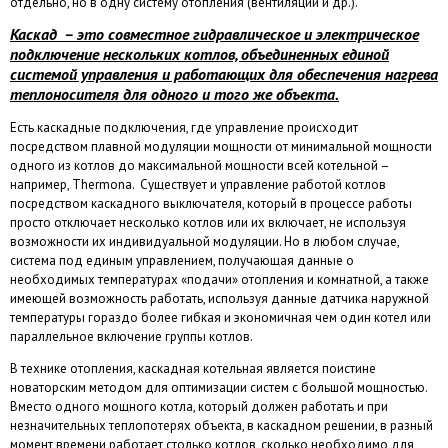
отдельно, но в одну систему отопления (вентиляции и др.).
Каскад – это совместное гидравлическое и электрическое
подключение нескольких котлов, объединенных единой
системой управления и работающих для обеспечения нагрева
теплоносителя для одного и того же объекта.
Есть каскадные подключения, где управление происходит
посредством плавной модуляции мощности от минимальной мощности
одного из котлов до максимальной мощности всей котельной –
например, Thermona. Существует и управление работой котлов
посредством каскадного выключателя, который в процессе работы
просто отключает несколько котлов или их включает, не используя
возможности их индивидуальной модуляции. Но в любом случае,
система под единым управлением, получающая данные о
необходимых температурах «подачи» отопления и комнатной, а также
имеющей возможность работать, используя данные датчика наружной
температуры гораздо более гибкая и экономичная чем один котел или
параллельное включение группы котлов.
В технике отопления, каскадная котельная является поистине
новаторским методом для оптимизации систем с большой мощностью.
Вместо одного мощного котла, который должен работать и при
незначительных теплопотерях объекта, в каскадном решении, в разный
момент времени работает столько котлов, сколько необходимо для