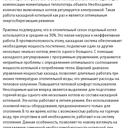
компенсации моментальных теплопотерь объекта. Необходимое
количество включенных котлов регулируется электроникой. Такая
работа каскадной котельной как раз и является оптимальным
энергосберегающим режимом.
Практика подтвердила, что в отопительный сезон отдельный котел
используется в среднем на 30%. Это малая нагрузка и неэффективная
работа. В противоположность этому, каскадная система обеспечивает
необходимую мощность постепенно, подключая один за другим
несколько «малых» котлов, вместо одного большого. С помощью
каскадного регулирования с программным управлением, устраняются
неприятные проблемы с определением оптимального соотношения
мощности котельной к потреблению тепла. Широкий диапазон
управления мощностью каскада, позволяет длительно работать при
низких температурах отопительной воды, что уменьшает расходы на
тепловое излучение. Повышается тепловой комфорт пользователя.
Неоспоримым шагом вперед является выделение для подготовки
горячей воды одного или нескольких котлов из состава каскадной
котельной. Эти котлы работают в летнем режиме, без использования
основной массы оборудования, предназначенного только для
отопления. В то же время, котлы с возможностью работы на горячую
воду, при отсутствии в ней необходимости, работают и на систему
отопления. Данная особенность, позволяет по новому взглянуть на
определение суммарной необходимой мощности котельной, при