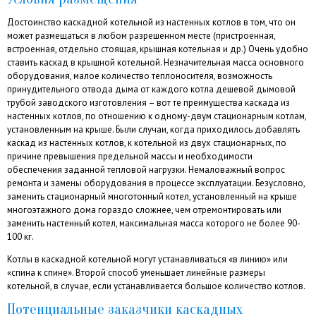
Достоинство каскадной котельной из настенных котлов в том, что он
может размещаться в любом разрешенном месте (пристроенная,
встроенная, отдельно стоящая, крышная котельная и др.) Очень удобно
ставить каскад в крышной котельной. Незначительная масса основного
оборудования, малое количество теплоносителя, возможность
принудительного отвода дыма от каждого котла дешевой дымовой
трубой заводского изготовления – вот те преимущества каскада из
настенных котлов, по отношению к одному-двум стационарным котлам,
установленным на крыше. Были случаи, когда приходилось добавлять
каскад из настенных котлов, к котельной из двух стационарных, по
причине превышения предельной массы и необходимости
обеспечения заданной тепловой нагрузки. Немаловажный вопрос
ремонта и замены оборудования в процессе эксплуатации. Безусловно,
заменить стационарный многотонный котел, установленный на крыше
многоэтажного дома гораздо сложнее, чем отремонтировать или
заменить настенный котел, максимальная масса которого не более 90-
100 кг.
Котлы в каскадной котельной могут устанавливаться «в линию» или
«спина к спине». Второй способ уменьшает линейные размеры
котельной, в случае, если устанавливается большое количество котлов.
Потенциальные заказчики каскадных