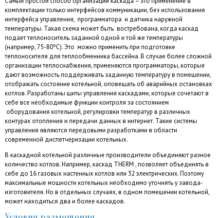
Самый простой способ организации каскада – это применение в
комплектации только интерфейсов коммуникации, без использования
интерфейса управления, программатора и датчика наружной
температуры. Такая схема может быть востребована, когда каскад
подает теплоноситель заданной одной и той же температуры
(например, 75-80ºC). Это можно применить при подготовке
теплоносителя для теплообменника бассейна. В случае более сложной
организации теплоснабжения, применяются программаторы, которые
дают возможность поддерживать заданную температуру в помещении,
отображать состояние котельной, оповещать об аварийных остановках
котлов. Разработаны щиты управления каскадами, которые сочетают в
себе все необходимые функции контроля за состоянием
оборудования котельной, регулировки температур в различных
контурах отопления и передачи данных в интернет. Такие системы
управления являются передовыми разработками в области
современной диспетчеризации котельных.
В каскадной котельной различные производители объединяют разное
количество котлов. Например, каскад THERM , позволяет объединять в
себе до 16 газовых настенных котлов или 32 электрических. Поэтому
максимальные мощности котельных необходимо уточнять у завода-
изготовителя. Но в отдельных случаях, в одном помещении котельной,
может находиться два и более каскадов.
Условия размещения